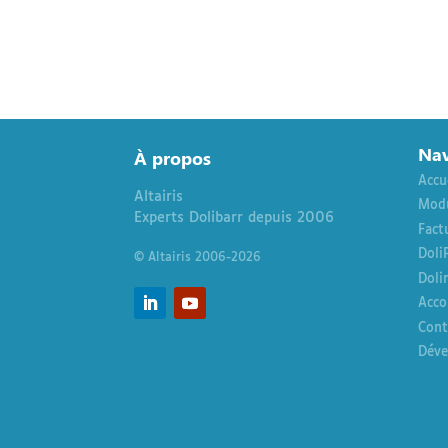
Nav
À
propos
Accu
Altairis
Modu
Experts Dolibarr depuis 2006
Fact
Doli
© Altairis 2006-2026
Doli
Acco
Cont
Déve