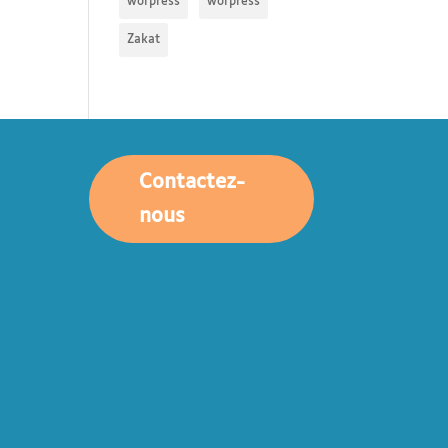
worpress
worpress
Zakat
Contactez-
nous