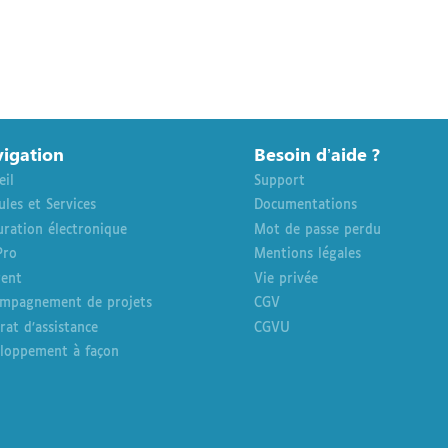
igation
Besoin d’aide ?
eil
Support
les et Services
Documentations
uration électronique
Mot de passe perdu
Pro
Mentions légales
rent
Vie privée
mpagnement de projets
CGV
rat d’assistance
CGVU
loppement à façon