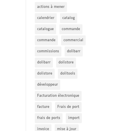
actions à mener
calendrier
catalog
catalogue
commande
commande
commercial
commissions
dolibarr
dolibarr
dolistore
dolistore
dolitools
développeur
Facturation électronique
facture
Frais de port
frais de ports
import
invoice
mise à jour