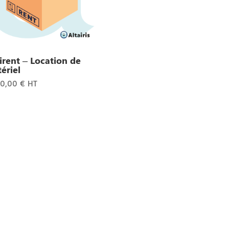
irent – Location de
ériel
00,00
€
HT