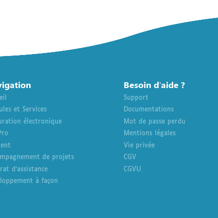
igation
Besoin d’aide ?
eil
Support
les et Services
Documentations
uration électronique
Mot de passe perdu
Pro
Mentions légales
rent
Vie privée
mpagnement de projets
CGV
rat d’assistance
CGVU
loppement à façon