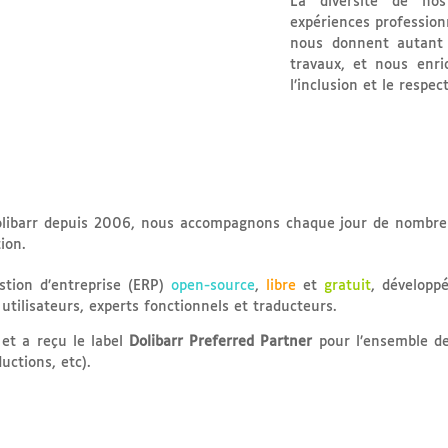
La diversité de no
expériences profession
nous donnent autant
travaux, et nous enr
l’inclusion et le respec
Dolibarr depuis 2006, nous accompagnons chaque jour de nombr
ion.
tion d’entreprise (ERP)
open-source
,
libre
et
gratuit
, développ
lisateurs, experts fonctionnels et traducteurs.
 et a reçu le label
Dolibarr Preferred Partner
pour l’ensemble d
uctions, etc).