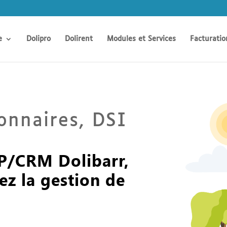
e
Dolipro
Dolirent
Modules et Services
Facturatio
onnaires, DSI
ERP/CRM Dolibarr,
sez la gestion de