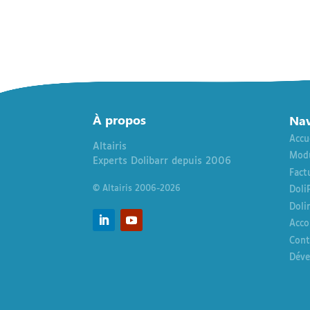
À
propos
Nav
Accu
Altairis
Modu
Experts Dolibarr depuis 2006
Fact
© Altairis 2006-2026
Doli
Doli
Acco
Cont
Déve