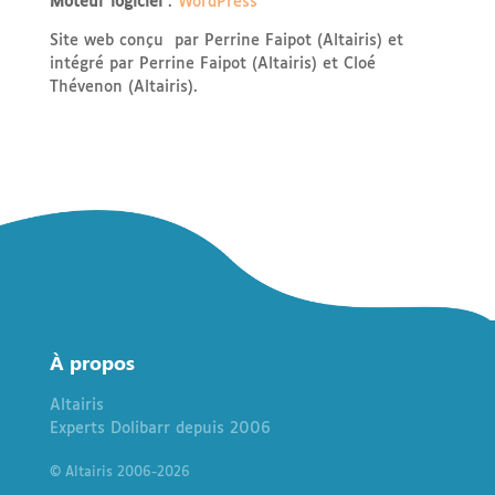
Moteur logiciel
:
WordPress
Site web conçu par Perrine Faipot (Altairis) et
intégré par Perrine Faipot (Altairis) et Cloé
Thévenon (Altairis).
À
propos
Altairis
Experts Dolibarr depuis 2006
© Altairis 2006-2026