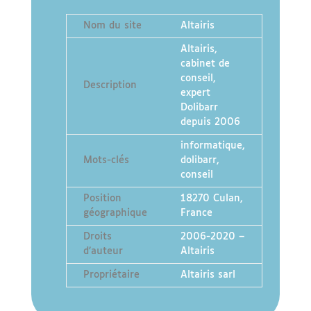
Nom du site
Altairis
Altairis,
cabinet de
conseil,
Description
expert
Dolibarr
depuis 2006
informatique,
Mots-clés
dolibarr,
conseil
Position
18270 Culan,
géographique
France
Droits
2006-2020 –
d’auteur
Altairis
Propriétaire
Altairis sarl