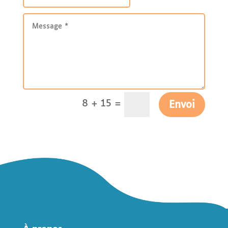
=
8 + 15
Envoi