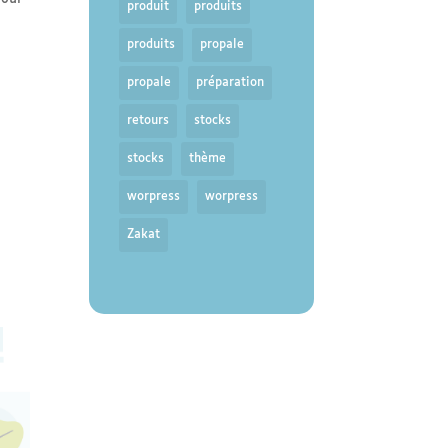
produit
produits
produits
propale
propale
préparation
retours
stocks
stocks
thème
worpress
worpress
Zakat