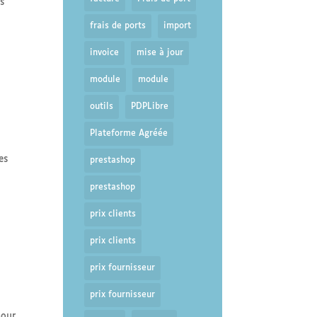
s
frais de ports
import
invoice
mise à jour
module
module
outils
PDPLibre
Plateforme Agréée
es
prestashop
prestashop
prix clients
prix clients
prix fournisseur
prix fournisseur
pour