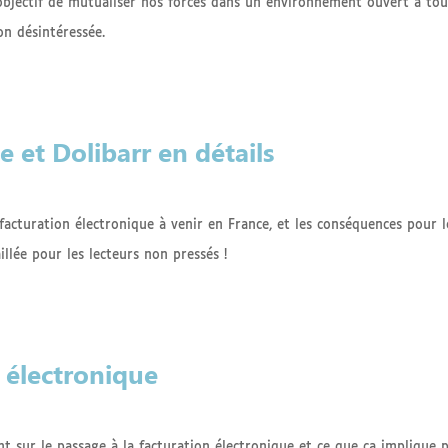
r objectif de mutualiser nos forces dans un environnement ouvert à tou
on désintéressée.
e et Dolibarr en détails
a facturation électronique à venir en France, et les conséquences pour l
illée pour les lecteurs non pressés !
n électronique
int sur le passage à la facturation électronique et ce que ça implique 