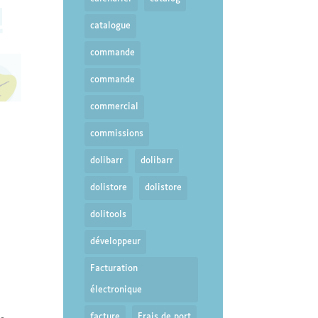
catalogue
commande
commande
commercial
commissions
dolibarr
dolibarr
dolistore
dolistore
dolitools
développeur
Facturation
électronique
facture
Frais de port