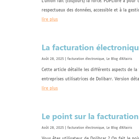
L’union fait (toujours) la force. PDPLibre a pou
respectueux des données, accessible et à la gesti
lire plus
La facturation électroniqu
Août 28, 2025
|
facturation électronique
,
Le Blog d'Altairis
Cette article détaille les différents aspects de l
entreprises utilisatrices de Dolibarr. Version déta
lire plus
Le point sur la facturatio
Août 28, 2025
|
facturation électronique
,
Le Blog d'Altairis
Vous êtes utilisateur de Dolibrar ? On fait le po