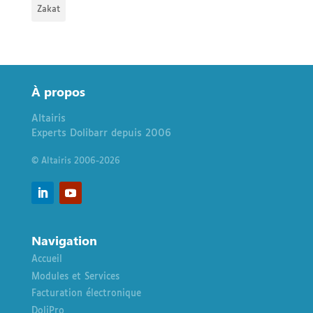
Zakat
À
propos
Altairis
Experts Dolibarr depuis 2006
© Altairis 2006-2026
Navigation
Accueil
Modules et Services
Facturation électronique
DoliPro