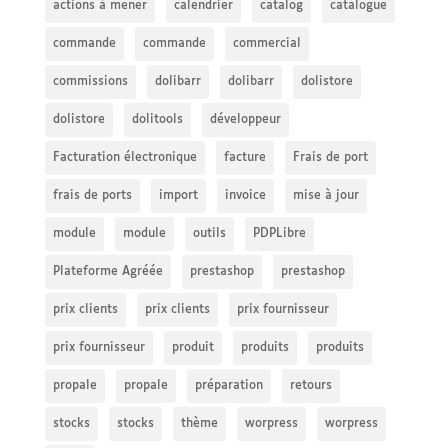
actions à mener
calendrier
catalog
catalogue
commande
commande
commercial
commissions
dolibarr
dolibarr
dolistore
dolistore
dolitools
développeur
Facturation électronique
facture
Frais de port
frais de ports
import
invoice
mise à jour
module
module
outils
PDPLibre
Plateforme Agréée
prestashop
prestashop
prix clients
prix clients
prix fournisseur
prix fournisseur
produit
produits
produits
propale
propale
préparation
retours
stocks
stocks
thème
worpress
worpress