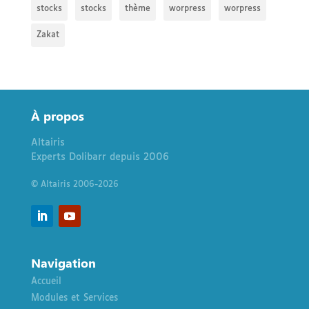
stocks
stocks
thème
worpress
worpress
Zakat
À
propos
Altairis
Experts Dolibarr depuis 2006
© Altairis 2006-2026
Navigation
Accueil
Modules et Services