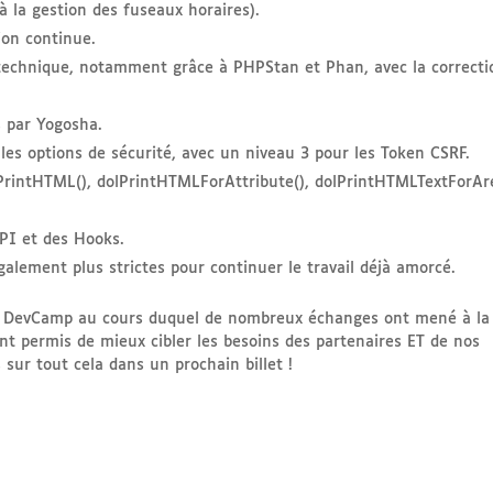
 à la gestion des fuseaux horaires).
ion continue.
 technique, notamment grâce à PHPStan et Phan, avec la correcti
s par Yogosha.
s options de sécurité, avec un niveau 3 pour les Token CSRF.
olPrintHTML(), dolPrintHTMLForAttribute(), dolPrintHTMLTextForAre
API et des Hooks.
alement plus strictes pour continuer le travail déjà amorcé.
ce DevCamp au cours duquel de nombreux échanges ont mené à la
nt permis de mieux cibler les besoins des partenaires ET de nos
 sur tout cela dans un prochain billet !