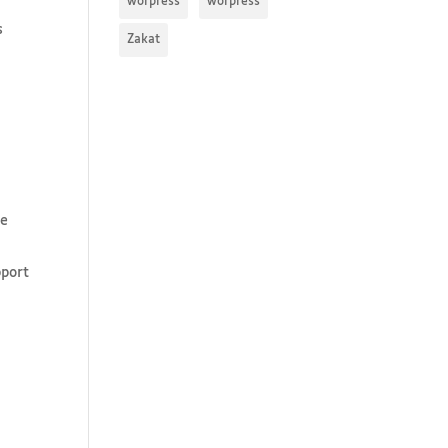
worpress
worpress
s
Zakat
de
pport