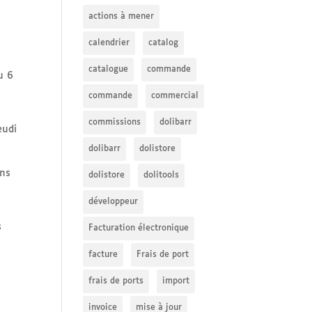
actions à mener
calendrier
catalog
catalogue
commande
u 6
commande
commercial
commissions
dolibarr
eudi
dolibarr
dolistore
ans
dolistore
dolitools
développeur
s
Facturation électronique
facture
Frais de port
frais de ports
import
invoice
mise à jour