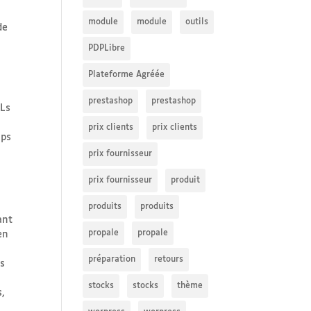
module
module
outils
de
PDPLibre
Plateforme Agréée
prestashop
prestashop
RLs
prix clients
prix clients
mps
prix fournisseur
prix fournisseur
produit
produits
produits
ant
propale
propale
en
préparation
retours
es
stocks
stocks
thème
s,