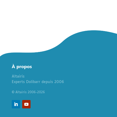
À
propos
Altairis
Experts Dolibarr depuis 2006
© Altairis 2006-2026